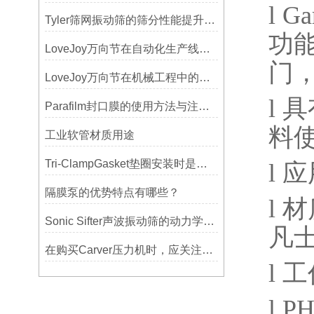
l
Ga
Tyler筛网振动筛的筛分性能提升技巧
功
LoveJoy万向节在自动化生产线中的核心作用
门
LoveJoy万向节在机械工程中的重要性
l
具
Parafilm封口膜的使用方法与注意事项
料
工业软管材质用途
Tri-ClampGasket垫圈安装时是否需要涂抹润滑剂或密封脂？
l
应
隔膜泵的优势特点有哪些？
l
材
Sonic Sifter声波振动筛的动力学模拟与性能分析
凡
在购买Carver压力机时，应关注哪些性能指标？
l
工
l
P