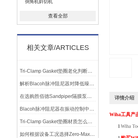
倒角机斜切机
查看全部
相关文章/ARTICLES
Tri-Clamp Gasket垫圈老化判断，定期更换维护要点
解析Blacoh脉冲阻尼器对降低噪音的显著作用
在选购胜佰德Sandpiper隔膜泵时应该注意哪些关键参数？
详情介绍
Blacoh脉冲阻尼器在振动控制中的作用分析
Wiha
工具产
Tri-Clamp Gasket垫圈材质怎么选？EPDM、硅胶还是PTFE？
l
Wiha To
如何根据设备工况选择Zero-Max联轴器？
l
购买
Wi