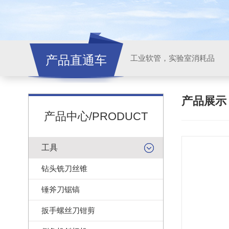
产品直通车
工业软管，实验室消耗品
产品展
产品中心/PRODUCT
工具
钻头铣刀丝锥
锤斧刀锯镐
扳手螺丝刀钳剪