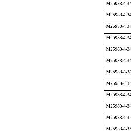
M25988/4-3
M25988/4-3
M25988/4-3
M25988/4-3
M25988/4-3
M25988/4-3
M25988/4-3
M25988/4-3
M25988/4-3
M25988/4-3
M25988/4-3
M25988/4-3