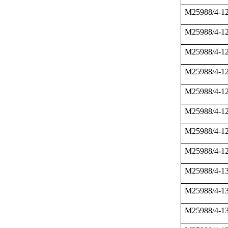
M25988/4-1
M25988/4-1
M25988/4-1
M25988/4-1
M25988/4-1
M25988/4-1
M25988/4-1
M25988/4-1
M25988/4-1
M25988/4-1
M25988/4-1