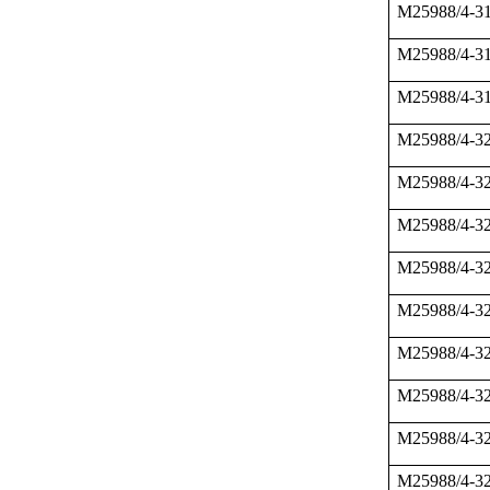
M25988/4-3
M25988/4-3
M25988/4-3
M25988/4-3
M25988/4-3
M25988/4-3
M25988/4-3
M25988/4-3
M25988/4-3
M25988/4-3
M25988/4-3
M25988/4-3