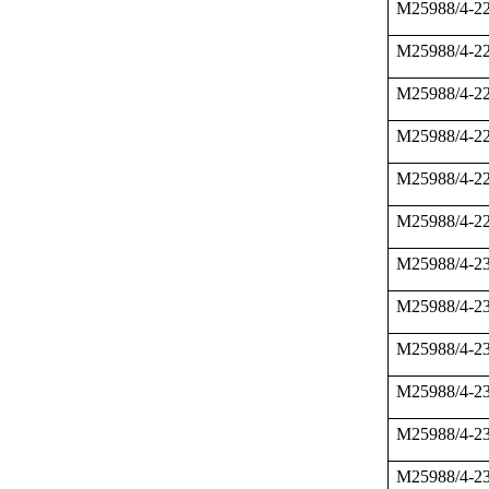
M25988/4-2
M25988/4-2
M25988/4-2
M25988/4-2
M25988/4-2
M25988/4-2
M25988/4-2
M25988/4-2
M25988/4-2
M25988/4-2
M25988/4-2
M25988/4-2