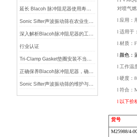
对喷气燃
延长 Blacoh 脉冲阻尼器使用寿命的维护技巧大公开
l
应用：
Sonic Sifter声波振动筛在农业生产中的应用与优化
l
适用于
深入解析Blacoh脉冲阻尼器的工作原理与应用
l
材质：
F
行业认证
l
颜色：
Tri-Clamp Gasket垫圈安装不当导致的泄漏问题及预防
l
工作温
正确保养Blacoh脉冲阻尼器，确保长期稳定运行
l
硬度：
Sonic Sifter声波振动筛的维护与保养指南
l
符合：
M
l
以下价
货号
M25988/4-0