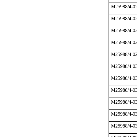
M25988/4-0
M25988/4-0
M25988/4-0
M25988/4-0
M25988/4-0
M25988/4-0
M25988/4-0
M25988/4-0
M25988/4-0
M25988/4-0
M25988/4-0