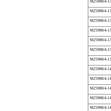
M25988/4-1
M25988/4-1
M25988/4-1
M25988/4-1
M25988/4-1
M25988/4-1
M25988/4-1
M25988/4-1
M25988/4-1
M25988/4-1
M25988/4-1
M25988/4-1