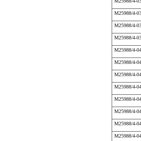
M25988/4-0
M25988/4-0
M25988/4-0
M25988/4-0
M25988/4-0
M25988/4-0
M25988/4-0
M25988/4-0
M25988/4-0
M25988/4-0
M25988/4-0
M25988/4-0