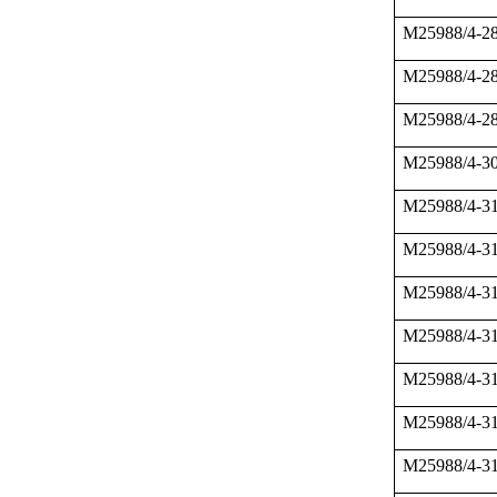
M25988/4-2
M25988/4-2
M25988/4-2
M25988/4-3
M25988/4-3
M25988/4-3
M25988/4-3
M25988/4-3
M25988/4-3
M25988/4-3
M25988/4-3