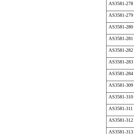
AS3581-278
AS3581-279
AS3581-280
AS3581-281
AS3581-282
AS3581-283
AS3581-284
AS3581-309
AS3581-310
AS3581-311
AS3581-312
AS3581-313