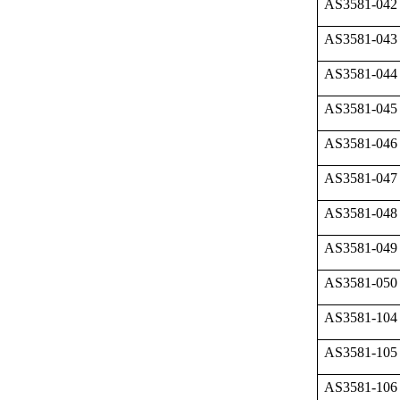
AS3581-042
AS3581-043
AS3581-044
AS3581-045
AS3581-046
AS3581-047
AS3581-048
AS3581-049
AS3581-050
AS3581-104
AS3581-105
AS3581-106