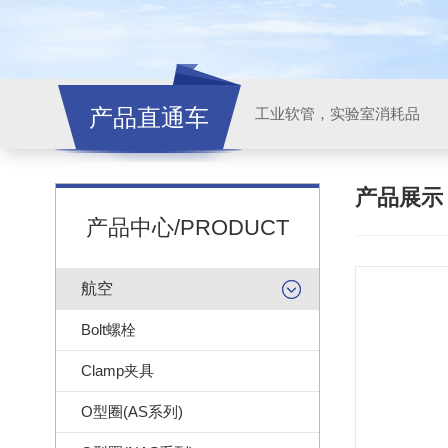
产品直通车
工业软管，实验室消耗品
产品展
产品中心/PRODUCT
航空
Bolt螺栓
Clamp夹具
O型圈(AS系列)