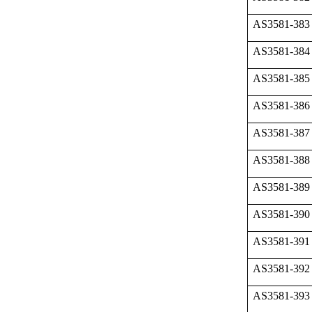
AS3581-383
AS3581-384
AS3581-385
AS3581-386
AS3581-387
AS3581-388
AS3581-389
AS3581-390
AS3581-391
AS3581-392
AS3581-393