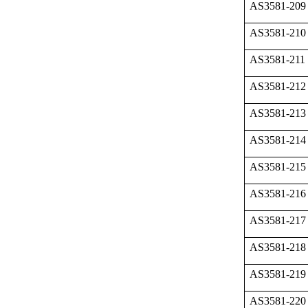
AS3581-209
AS3581-210
AS3581-211
AS3581-212
AS3581-213
AS3581-214
AS3581-215
AS3581-216
AS3581-217
AS3581-218
AS3581-219
AS3581-220