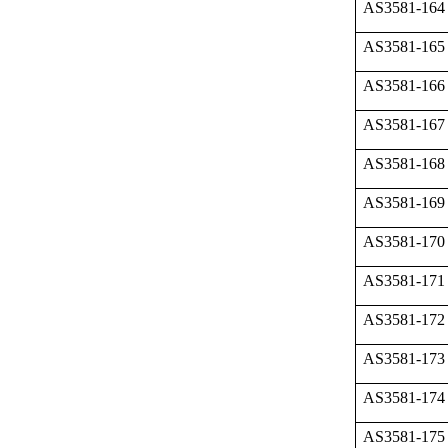
AS3581-164
AS3581-165
AS3581-166
AS3581-167
AS3581-168
AS3581-169
AS3581-170
AS3581-171
AS3581-172
AS3581-173
AS3581-174
AS3581-175