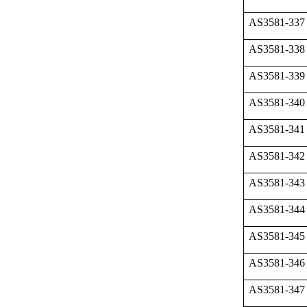
AS3581-337
AS3581-338
AS3581-339
AS3581-340
AS3581-341
AS3581-342
AS3581-343
AS3581-344
AS3581-345
AS3581-346
AS3581-347