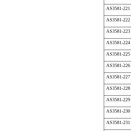
AS3581-221
AS3581-222
AS3581-223
AS3581-224
AS3581-225
AS3581-226
AS3581-227
AS3581-228
AS3581-229
AS3581-230
AS3581-231