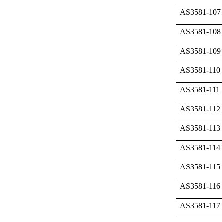
AS3581-107
AS3581-108
AS3581-109
AS3581-110
AS3581-111
AS3581-112
AS3581-113
AS3581-114
AS3581-115
AS3581-116
AS3581-117