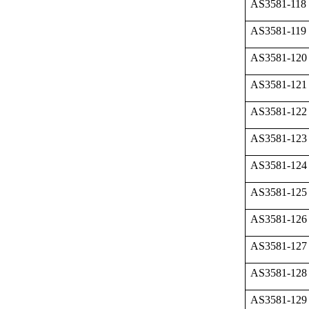
AS3581-118
AS3581-119
AS3581-120
AS3581-121
AS3581-122
AS3581-123
AS3581-124
AS3581-125
AS3581-126
AS3581-127
AS3581-128
AS3581-129