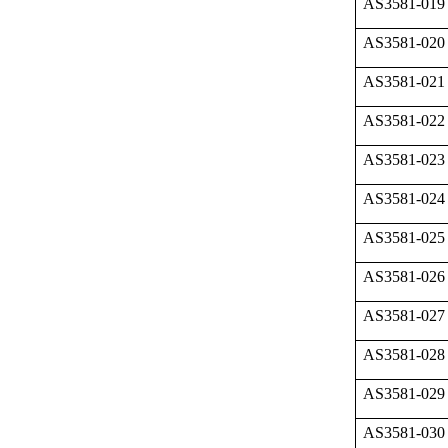
AS3581-019
AS3581-020
AS3581-021
AS3581-022
AS3581-023
AS3581-024
AS3581-025
AS3581-026
AS3581-027
AS3581-028
AS3581-029
AS3581-030