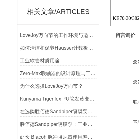
相关文章/ARTICLES
KE70-30\38
LoveJoy万向节的工作环境与适用范围
留言询价
如何清洁和保养Hausser计数板，避免划伤网格线？
工业软管材质用途
您
Zero-Max联轴器的设计原理与工艺流程解析
您
为什么选择LoveJoy万向节？
Kuriyama Tigerflex PU管发黄变硬怎么办？
联
在选购胜佰德Sandpiper隔膜泵时应该注意哪些关键参数？
常
胜佰德Sandpiper隔膜泵：工业流体输送的可靠动力解决方案
延长 Blacoh 脉冲阻尼器使用寿命的维护技巧大公开