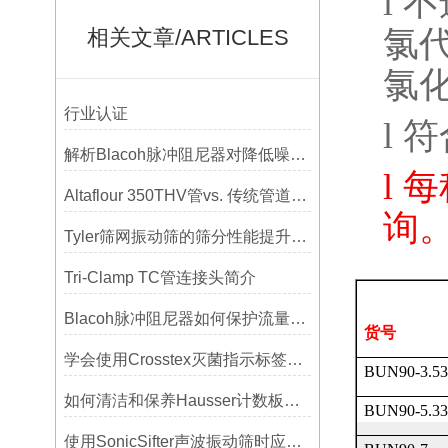
l
不
氯
相关文章/ARTICLES
氯
行业认证
l
符
解析Blacoh脉冲阻尼器对降低噪音的显著作用
l
每
Altaflour 350THV管vs. 传统管道：谁更耐用？
询
Tyler筛网振动筛的筛分性能提升技巧
Tri-Clamp TC管连接头简介
Blacoh脉冲阻尼器如何保护流量计、压力开关和管路附件？
货号
学会使用Crosstex灭菌指示标签提高无菌保证水平
BUN90-3.53
如何清洁和保养Hausser计数板，避免划伤网格线？
BUN90-5.33
使用SonicSifter声波振动筛时应注意的几个方面