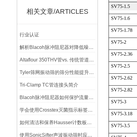
SV75-1.5
相关文章/ARTICLES
SV75-1.6
SV75-1.78
行业认证
SV75-2
解析Blacoh脉冲阻尼器对降低噪音的显著作用
SV75-2.36
Altaflour 350THV管vs. 传统管道：谁更耐用？
SV75-2.5
Tyler筛网振动筛的筛分性能提升技巧
SV75-2.62
Tri-Clamp TC管连接头简介
SV75-2.82
Blacoh脉冲阻尼器如何保护流量计、压力开关和管路附件？
SV75-3
学会使用Crosstex灭菌指示标签提高无菌保证水平
SV75-3.18
如何清洁和保养Hausser计数板，避免划伤网格线？
SV75-3.5
使用SonicSifter声波振动筛时应注意的几个方面