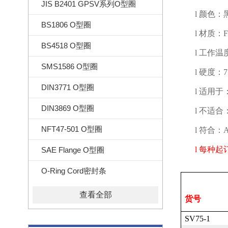
JIS B2401 GPSV系列O型圈
l
颜色：
BS1806 O型圈
l
材质：
F
BS4518 O型圈
l
工作温
SMS1586 O型圈
l
硬度：
DIN3771 O型圈
l
适用于
DIN3869 O型圈
l
不适合
NFT47-501 O型圈
l
符合：
A
l
每种起
SAE Flange O型圈
O-Ring Cord密封条
查看全部
货号
SV75-1