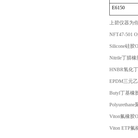
E6150
上碧仪器为
NFT47-501 O
Silicone
硅胶
Nitrile
丁腈橡
HNBR
氢化
EPDM
三元乙
Butyl
丁基橡
Polyurethane
Viton
氟橡胶
Viton ETP
氟