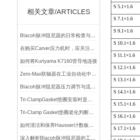
S 5.1
×
1.6
相关文章/ARTICLES
S 7.1
×
1.6
S 9.1
×
1.6
Blacoh脉冲阻尼器的日常检查与预防性维护清单
S 10.1
×
1.6
在购买Carver压力机时，应关注哪些性能指标？
S 11.1
×
1.6
如何将Kuriyama K7160管导地连接
S 12.1
×
1.6
Zero-Max联轴器在工业自动化中的关键作用
S 13.1
×
1.6
Blacoh脉冲阻尼器压力调节与流量匹配技巧
S 14.1
×
1.6
Tri-ClampGasket垫圈安装时是否需要涂抹润滑剂或密封脂？
S 15.1
×
1.6
Tri-Clamp Gasket垫圈老化判断，定期更换维护要点
S 16.1
×
1.6
如何清洁和保养Hausser计数板，避免划伤网格线？
S 17.1
×
1.6
深入解析Blacoh脉冲阻尼器的工作原理与应用