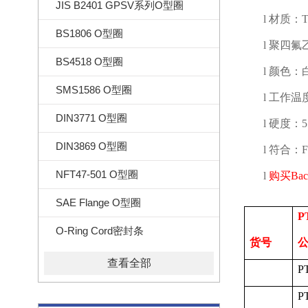
JIS B2401 GPSV系列O型圈
l
材质：
T
BS1806 O型圈
l
聚四氟
BS4518 O型圈
l
颜色：
SMS1586 O型圈
l
工作温
DIN3771 O型圈
l
硬度：
DIN3869 O型圈
l
符合：
F
NFT47-501 O型圈
l
购买
Ba
SAE Flange O型圈
P
O-Ring Cord密封条
货号
查看全部
P
P