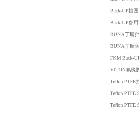
Back-UP
挡圈
Back-UP
备用
BUNA
丁腈
BUNA
丁腈防
FKM Back-U
VITON
氟橡
Teflon PTFE
Teflon PTFE S
Teflon PTFE S