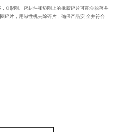
移，
O
形圈、密封件和垫圈上的橡胶碎片可能会脱落并
圈碎片，用磁性机去除碎片，确保产品安 全并符合