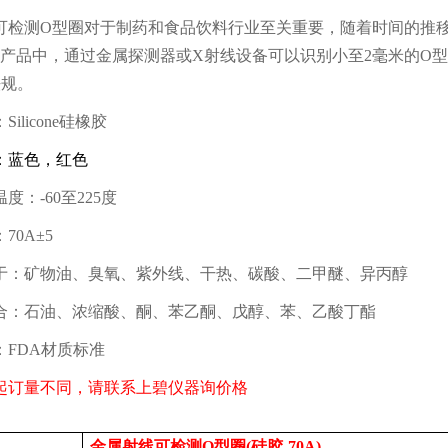
可检测
O
型圈对于制药和食品饮料行业至关重要，随着时间的推
产品中，通过金属探测器或
X
射线设备可以识别小至
2
毫米的
O
型
法规。
：
Silicone
硅橡胶
：蓝色，红色
温度：
-60
至
225
度
：
70A
±
5
于：矿物油、臭氧、紫外线、干热、碳酸、二甲醚、异丙醇
合：石油、浓缩酸、酮、苯乙酮、戊醇、苯、乙酸丁酯
：
FDA
材质标准
起订量不同，请联系上碧仪器询价格
金属射线可检测
O
型圈
(
硅胶
-70A)