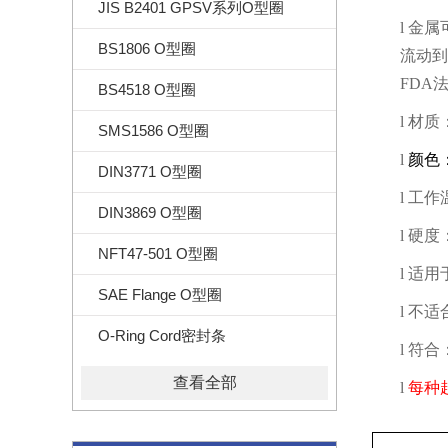
JIS B2401 GPSV系列O型圈
l
金属
BS1806 O型圈
流动到
FDA
BS4518 O型圈
l
材质
SMS1586 O型圈
l
颜色
DIN3771 O型圈
l
工作
DIN3869 O型圈
l
硬度
NFT47-501 O型圈
l
适用
SAE Flange O型圈
l
不适
O-Ring Cord密封条
l
符合
查看全部
l
每种