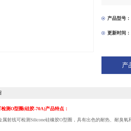
产品型号：
更新时间：
产
绍
可检测
O
型圈
(
硅胶
-70A)
产品特点：
金属射线可检测
Silicone
硅橡胶
O
型圈，具有出色的耐热、耐臭氧