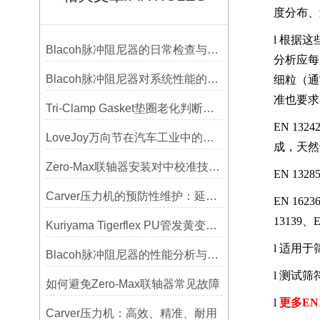
度分布、
l
根据这
Blacoh脉冲阻尼器的日常检查与预防性维护清单
分析应每
Blacoh脉冲阻尼器对系统性能的影响分析
细粒（通
准也要求
Tri-Clamp Gasket垫圈老化判断，定期更换维护要点
EN 1324
LoveJoy万向节在汽车工业中的重要性
成，天然
Zero-Max联轴器安装对中校准技巧与常见误差分析
EN 1328
Carver压力机的预防性维护：延长使用寿命的技巧
EN 1623
13139
、
E
Kuriyama Tigerflex PU管发黄变硬怎么办？
l
适用于
Blacoh脉冲阻尼器的性能分析与测试方法
l
测试筛
如何避免Zero-Max联轴器常见故障
l
更多
EN
Carver压力机：高效、精准、耐用