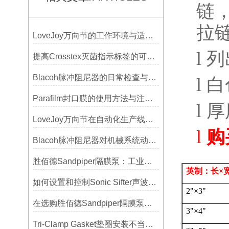
链
拉
LoveJoy万向节的工作环境与适用范围
l
列
提高Crosstex灭菌指示标签的可见性和识别度的方法
Blacoh脉冲阻尼器的日常检查与预防性维护清单
l
白
Parafilm封口膜的使用方法与注意事项
l
厚
LoveJoy万向节在自动化生产线中的核心作用
l
购
Blacoh脉冲阻尼器对机械系统动态特性的影响分析
胜佰德Sandpiper隔膜泵：工业流体输送的可靠动力解决方案
英制：长×
如何设置和控制Sonic Sifter声波振动筛的振动频率和振幅？
2"
×
3"
在选购胜佰德Sandpiper隔膜泵时应该注意哪些关键参数？
3"
×
4"
Tri-Clamp Gasket垫圈安装不当导致的泄漏问题及预防