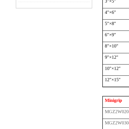
3"
×
5"
4"
×
6"
5"
×
8"
6"
×
9"
8"
×
10"
9"
×
12"
10"
×
12"
12"
×
15"
Minigrip
MGZ2W020
MGZ2W030