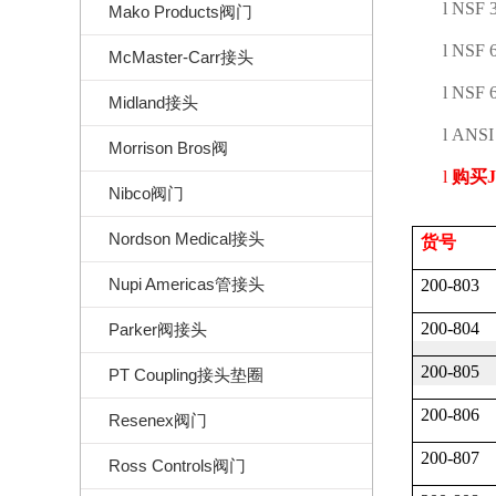
l
NSF 
Mako Products阀门
l
NSF 6
McMaster-Carr接头
l
NSF 
Midland接头
l
ANSI 
Morrison Bros阀
l
购买
Nibco阀门
Nordson Medical接头
货号
Nupi Americas管接头
200-803
200-804
Parker阀接头
200-805
PT Coupling接头垫圈
200-806
Resenex阀门
200-807
Ross Controls阀门