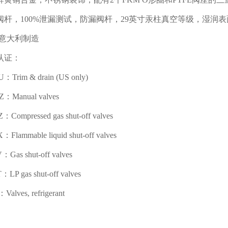
阀杆，
100%
泄漏测试，防漏阀杆，
29
英寸汞柱真空等级，湿润表
意大利制造
认证：
U
：
Trim & drain (US only)
Z
：
Manual valves
Z
：
Compressed gas shut-off valves
X
：
Flammable liquid shut-off valves
V
：
Gas shut-off valves
T
：
LP gas shut-off valves
：
Valves, refrigerant
：