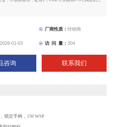
金，不锈钢装饰，配有2个FKM O形圈和PTFE阀座的三
厂商性质：
经销商
2026-01-03
访 问 量：
304
品咨询
联系我们
，锁定手柄，
150 WSP
重密封阀杆