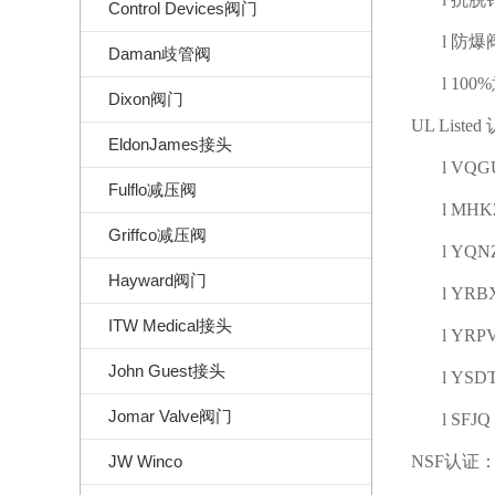
Control Devices阀门
l
防爆
Daman歧管阀
l
100%
Dixon阀门
UL Listed
EldonJames接头
l
VQG
Fulflo减压阀
l
MHK
Griffco减压阀
l
YQN
Hayward阀门
l
YRB
ITW Medical接头
l
YRP
John Guest接头
l
YSD
Jomar Valve阀门
l
SFJQ
JW Winco
NSF
认证