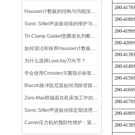
200-417S
Hausser计数板的结构与功能深度解析
200-418S
Sonic Sifter声波振动筛的维护与保养指南
200-419S
Tri-Clamp Gasket垫圈老化判断，定期更换维护要点
200-420S
如何清洁和保养Hausser计数板，避免划伤网格线？
200-413S
为什么选择LoveJoy万向节？
200-414S
学会使用Crosstex灭菌指示标签提高无菌保证水平
200-415S
Blacoh脉冲阻尼器如何消除管路振动与噪音？
200-416S
Zero-Max联轴器在机床加工中的应用及精度保证方法
200-417S
Sonic Sifter声波振动筛定期清理的重要性
200-418S
Carver压力机的预防性维护：延长使用寿命的技巧
200-413S