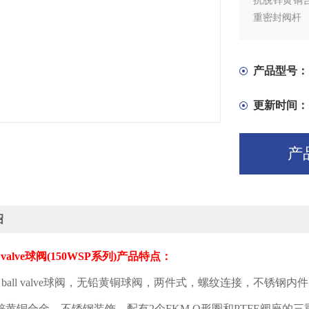
抗脱锌黄铜合
重密封阀杆
产品型号：
更新时间：
产
绍
 valve
球阀
(150WSP
系列
)
产品特点：
ball valve
球阀，无铅黄铜球阀，两件式，螺纹连接，不锈
钢内件
锌黄铜合金，不锈钢装饰，配有
2
个
FKM O
形圈和
PTFE
阀座的三