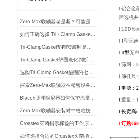
l
铝合金
筛选机并
Zero-Max联轴器老是断？可能是选型没考虑径向偏差
l
LED
显
如何正确选择 Tri - Clamp Gasket 垫圈的材质与尺寸？
l
1
型
无声
Tri-ClampGasket垫圈安装时是否需要涂抹润滑剂或密封脂？
l
II
型
无
Tri-Clamp Gasket垫圈老化判断，定期更换维护要点
l
筛网：
8
选购Tri-Clamp Gasket垫圈的七大要点
l
筛孔尺
探索Zero-Max联轴器在精密设备中的优势
l
电源：
2
Blacoh脉冲阻尼器如何保护流量计、压力开关和管路附件？
l
重量：
1
Zero-Max联轴器安装对中校准技巧与常见误差分析
l
长宽高
Crosstex灭菌指示标签的工作原理：变色反应机制详解
l
订购
Gil
如何选择合适的Crosstex灭菌指示标签？