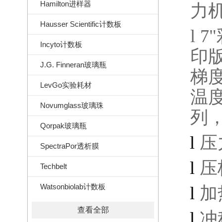
Hamilton进样器
力
Hausser Scientific计数板
l
7"
Incyto计数板
印
J.G. Finneran玻璃瓶
梯
LevGo实验耗材
温
Novumglass玻璃珠
列
Qorpak玻璃瓶
l
压
SpectraPor透析膜
l
压
Techbelt
Watsonbiolab计数板
l
加
查看全部
l
冲