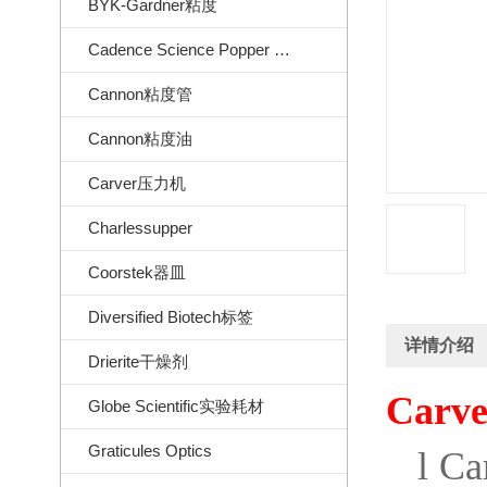
BYK-Gardner粘度
Cadence Science Popper Sons
Cannon粘度管
Cannon粘度油
Carver压力机
Charlessupper
Coorstek器皿
Diversified Biotech标签
详情介绍
Drierite干燥剂
Carve
Globe Scientific实验耗材
Graticules Optics
l
Ca