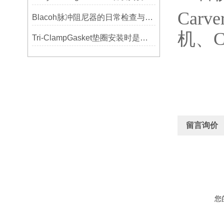
Carve
Blacoh脉冲阻尼器的日常检查与预防性维护清单
机、
C
Tri-ClampGasket垫圈安装时是否需要涂抹润滑剂或密封脂？
留言询价
您