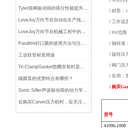
Tyler筛网振动筛的筛分性能提升技巧
l
材质：
1
LoveJoy万向节在自动化生产线中的核心作用
l
工作温
LoveJoy万向节在机械工程中的重要性
l
PH
范围
Parafilm封口膜的使用方法与注意事项
l
轴转速
l
旋转压
工业软管材质用途
l
阀门压
Tri-ClampGasket垫圈安装时是否需要涂抹润滑剂或密封脂？
l
应用：
隔膜泵的优势特点有哪些？
l
购买
Gar
Sonic Sifter声波振动筛的动力学模拟与性能分析
在购买Carver压力机时，应关注哪些性能指标？
货号
41096-1008