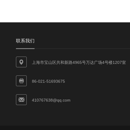
联系我们
上海市宝山区共和新路4965号万达广场4号楼1207室
86-021-51693675
410767638@qq.com