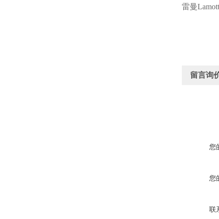
雷曼
Lamott
留言询
您
您
联