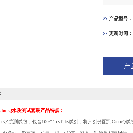
产品型号：
更新时间：
产
绍
olor Q
水质测试套装产品特点：
te
水质测试包，包含
100
个
TesTabs
试剂，将片剂分配到
ColorQ
试
七个指标：游离氯，总氯，溴，
pH
值，碱度，钙硬度和氰尿酸