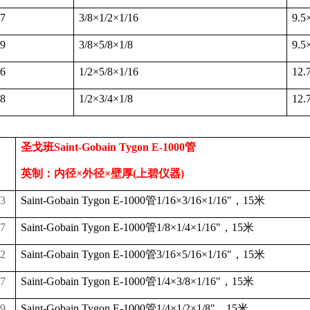
7
3/8
×
1/2
×
1/16
9.5
9
3/8
×
5/8
×
1/8
9.5
6
1/2
×
5/8
×
1/16
12.
8
1/2
×
3/4
×
1/8
12.
圣戈班
Saint-Gobain Tygon E-1000
管
英制：内径
×
外径
×
壁厚
(
上碧仪器
)
3
Saint-Gobain Tygon E-1000
管
1/16
×
3/16
×
1/16"
，
15
米
7
Saint-Gobain Tygon E-1000
管
1/8
×
1/4
×
1/16"
，
15
米
2
Saint-Gobain Tygon E-1000
管
3/16
×
5/16
×
1/16"
，
15
米
7
Saint-Gobain Tygon E-1000
管
1/4
×
3/8
×
1/16"
，
15
米
9
Saint-Gobain Tygon E-1000
管
1/4
×
1/2
×
1/8"
，
15
米