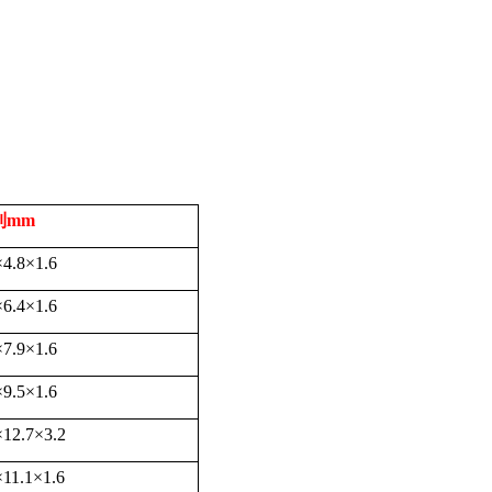
制
mm
×
4.8
×
1.6
×
6.4
×
1.6
×
7.9
×
1.6
×
9.5
×
1.6
×
12.7
×
3.2
×
11.1
×
1.6