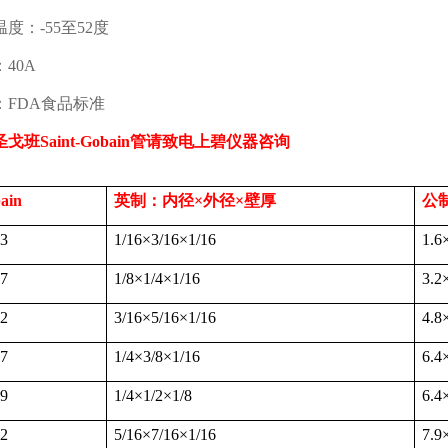
温度：
-55
至
52
度
：
40A
：
FDA
食品标准
圣戈班
Saint-Gobain
管请致电上碧仪器咨询
ain
英制：内径
×
外径
×
壁厚
公
3
1/16
×
3/16
×
1/16
1.6
7
1/8
×
1/4
×
1/16
3.2
2
3/16
×
5/16
×
1/16
4.8
7
1/4
×
3/8
×
1/16
6.4
9
1/4
×
1/2
×
1/8
6.4
2
5/16
×
7/16
×
1/16
7.9