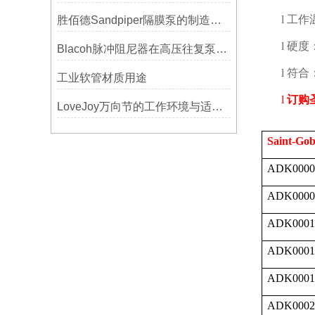
l
工作
胜佰德Sandpiper隔膜泵的制造工艺和技术难点
l
硬度
Blacoh脉冲阻尼器在高压往复泵系统中的应用
l
符合
工业软管材质用途
l
订购
LoveJoy万向节的工作环境与适用范围
Saint-Gob
ADK0000
ADK0000
ADK0001
ADK0001
ADK0001
ADK0002