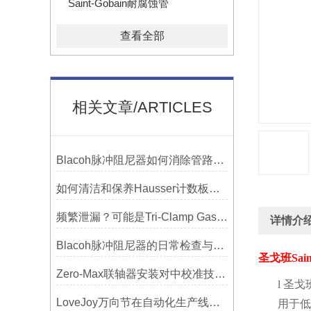
Saint-Gobain耐腐蚀管
查看全部
相关文章/ARTICLES
Blacoh脉冲阻尼器如何消除管路振动与噪音？
如何清洁和保养Hausser计数板，避免划伤网格线？
频繁泄漏？可能是Tri-Clamp Gasket垫圈安装的这5个误区导致的
详情介
Blacoh脉冲阻尼器的日常检查与预防性维护清单
圣戈班
Sai
Zero-Max联轴器安装对中校准技巧与常见误差分析
l
圣戈
LoveJoy万向节在自动化生产线中的核心作用
用于低