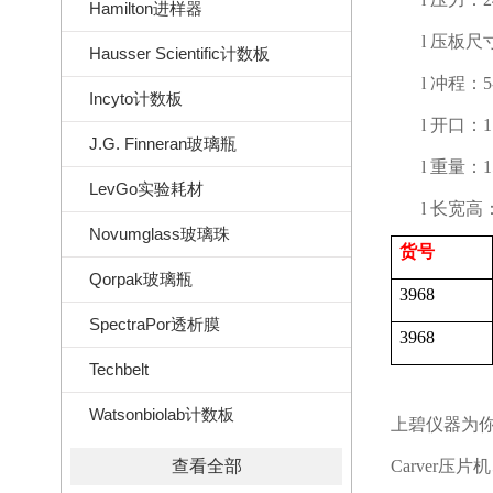
Hamilton进样器
l
压板尺
Hausser Scientific计数板
l
冲程：
5
Incyto计数板
l
开口：
1
J.G. Finneran玻璃瓶
l
重量：
1
LevGo实验耗材
l
长宽高
Novumglass玻璃珠
货号
Qorpak玻璃瓶
3968
SpectraPor透析膜
3968
Techbelt
Watsonbiolab计数板
上碧仪器为
查看全部
Carver
压片机