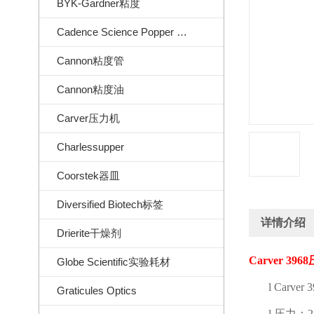
BYK-Gardner粘度
Cadence Science Popper Sons
Cannon粘度管
Cannon粘度油
Carver压力机
Charlessupper
Coorstek器皿
Diversified Biotech标签
详情介绍
Drierite干燥剂
Carver 3968
Globe Scientific实验耗材
l
Carver 
Graticules Optics
l
压力：
2