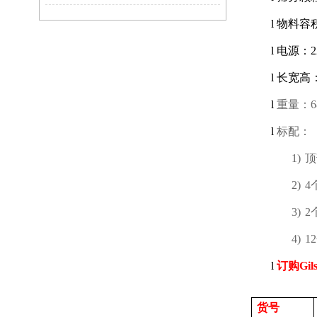
l
物料容
l
电源：
2
l
长宽高
l
重量：
6
l
标配：
1)
顶
2)
4
3)
2
4)
12
l
订购
Gil
货号