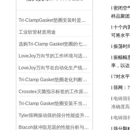
l
密闭空
样品聚团
Tri-ClampGasket垫圈安装时是否需要涂抹润滑剂或密封脂？
l
十个内
工业软管材质用途
可将水平
选购Tri-Clamp Gasket垫圈的七大要点
l
振荡时
LoveJoy万向节的工作环境与适用范围
l
振幅幅
率，以达
LoveJoy万向节在自动化生产线中的核心作用
l
7
对水平
Tri-Clamp Gasket垫圈老化判断，定期更换维护要点
l
筛网：
7
Crosstex灭菌指示标签的工作原理：变色反应机制详解
l
电铸筛
Tri-Clamp Gasket垫圈安装不当导致的泄漏问题及预防
准确度高
Tyler筛网振动筛的筛分性能提升技巧
l
电铸筛
Blacoh脉冲阻尼器的性能分析与测试方法
l
筛分颗