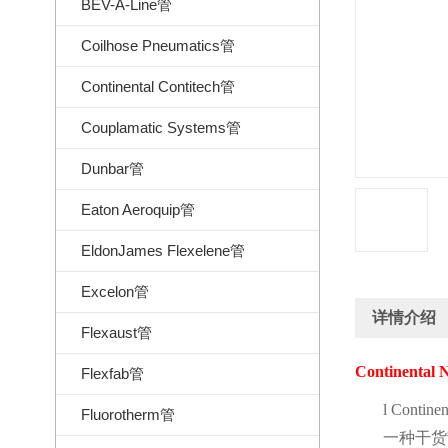
BEV-A-Line管
Coilhose Pneumatics管
Continental Contitech管
Couplamatic Systems管
Dunbar管
Eaton Aeroquip管
EldonJames Flexelene管
Excelon管
详情介绍
Flexaust管
Continental N
Flexfab管
l
Continen
Fluorotherm管
一种干货