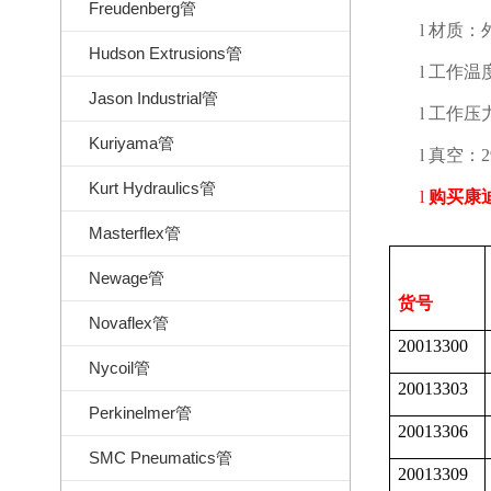
Freudenberg管
l
材质：
Hudson Extrusions管
l
工作温
Jason Industrial管
l
工作压
Kuriyama管
l
真空：
2
Kurt Hydraulics管
l
购买康
Masterflex管
Newage管
货号
Novaflex管
20013300
Nycoil管
20013303
Perkinelmer管
20013306
SMC Pneumatics管
20013309