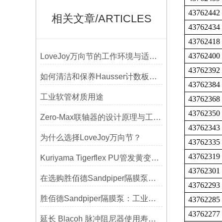
43762442
相关文章/ARTICLES
43762434
43762418
43762400
LoveJoy万向节的工作环境与适用范围
43762392
如何清洁和保养Hausser计数板，避免划伤网格线？
43762384
工业软管材质用途
43762368
43762350
Zero-Max联轴器的设计原理与工艺流程解析
43762343
为什么选择LoveJoy万向节？
43762335
43762319
Kuriyama Tigerflex PU管发黄变硬怎么办？
43762301
在选购胜佰德Sandpiper隔膜泵时应该注意哪些关键参数？
43762293
胜佰德Sandpiper隔膜泵：工业流体输送的可靠动力解决方案
43762285
43762277
延长 Blacoh 脉冲阻尼器使用寿命的维护技巧大公开