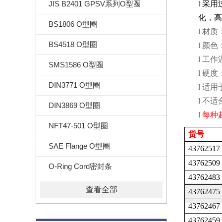
JIS B2401 GPSV系列O型圈
l
采用
化，高
BS1806 O型圈
l
材质
BS4518 O型圈
l
颜色
l
工作
SMS1586 O型圈
l
硬度
DIN3771 O型圈
l
适用
l
不适
DIN3869 O型圈
l
每种
NFT47-501 O型圈
货号
SAE Flange O型圈
43762517
43762509
O-Ring Cord密封条
43762483
查看全部
43762475
43762467
43762459