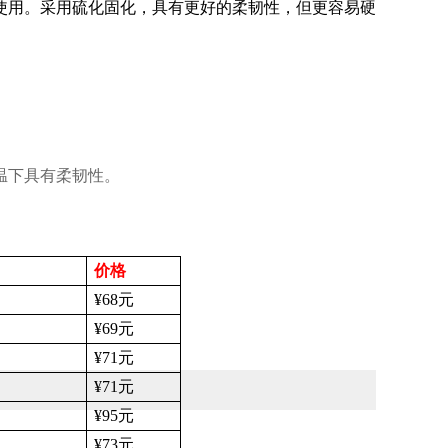
使用。采用硫化固化，具有更好的柔韧性，但更容易硬
温下具有柔韧性。
价格
¥68
元
¥69
元
¥71
元
¥71
元
¥95
元
¥73
元