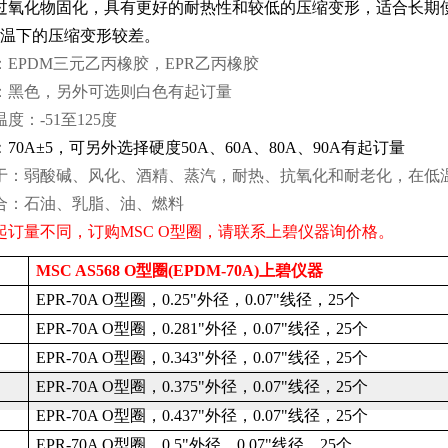
过氧化物固化，具有更好的耐热性和较低的压缩变形，适合长期
温下的压缩变形较差。
：
EPDM
三元乙丙橡胶，
EPR
乙丙橡胶
：黑色，另外可选则白色有起订量
温度：
-51
至
125
度
：
70A
±
5
，可另外选择硬度
50A
、
60A
、
80A
、
90A
有起订量
于：弱酸碱、风化、酒精、蒸汽，耐热、抗氧化和耐老化，在低
合：石油、乳脂、油、燃料
起订量不同，
订购
MSC O
型圈，请联系上碧仪器询价格。
MSC AS568 O
型圈
(EPDM-70A)
上碧仪器
EPR-70A O
型圈，
0.25"
外径，
0.07"
线径，
25
个
EPR-70A O
型圈，
0.281"
外径，
0.07"
线径，
25
个
EPR-70A O
型圈，
0.343"
外径，
0.07"
线径，
25
个
EPR-70A O
型圈，
0.375"
外径，
0.07"
线径，
25
个
EPR-70A O
型圈，
0.437"
外径，
0.07"
线径，
25
个
EPR-70A O
型圈，
0.5"
外径，
0.07"
线径，
25
个