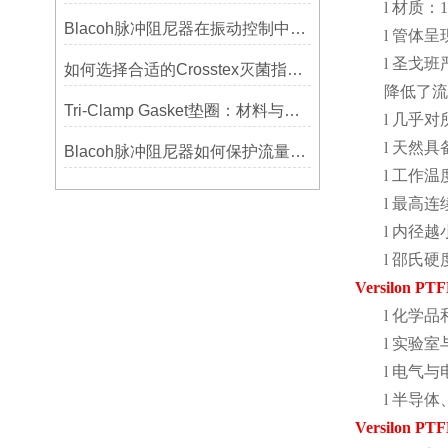
l
材质：
Blacoh脉冲阻尼器在振动控制中的作用分析
l
管体呈
l
圣戈班
如何选择合适的Crosstex灭菌指示标签？
降低了流
Tri-Clamp Gasket垫圈：材料与应用的全面指南
l
几乎对
l
天然具
Blacoh脉冲阻尼器如何保护流量计、压力开关和管路附件？
l
工作温
l
最高连
l
内径越
l
邵氏硬
Versilon PT
l
化学品
l
实验室
l
电气与
l
半导体
Versilon PT