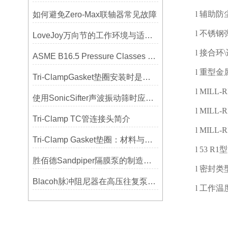
l
辅助防
如何避免Zero-Max联轴器常见故障
l
不锈钢
LoveJoy万向节的工作环境与适用范围
l
接合环
\
ASME B16.5 Pressure Classes of Flanges压力等级
l
重型金
Tri-ClampGasket垫圈安装时是否需要涂抹润滑剂或密封脂？
l
MILL-R
使用SonicSifter声波振动筛时应注意的几个方面
l
MILL-R
Tri-Clamp TC管连接头简介
l
MILL-R
Tri-Clamp Gasket垫圈：材料与应用的全面指南
l
53 R1
型
胜佰德Sandpiper隔膜泵的制造工艺和技术难点
l
密封类
Blacoh脉冲阻尼器在高压往复泵系统中的应用
l
工作温