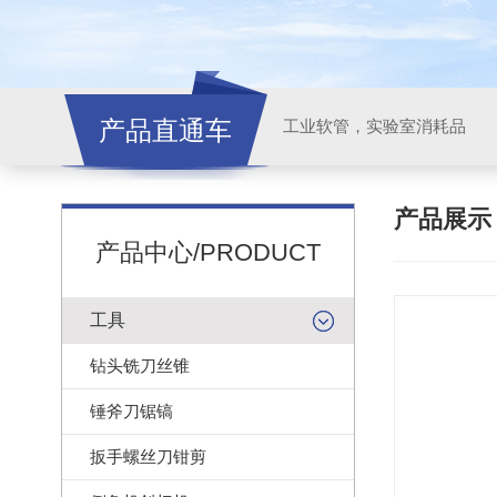
产品直通车
工业软管，实验室消耗品
产品展
产品中心/PRODUCT
工具
钻头铣刀丝锥
锤斧刀锯镐
扳手螺丝刀钳剪