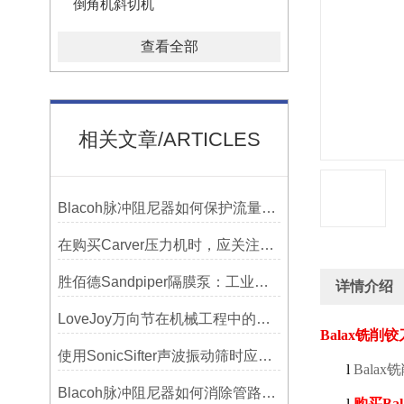
倒角机斜切机
查看全部
相关文章/ARTICLES
Blacoh脉冲阻尼器如何保护流量计、压力开关和管路附件？
在购买Carver压力机时，应关注哪些性能指标？
胜佰德Sandpiper隔膜泵：工业流体输送的可靠动力解决方案
详情介绍
LoveJoy万向节在机械工程中的重要性
Balax
铣削铰
使用SonicSifter声波振动筛时应注意的几个方面
l
Balax
铣
Blacoh脉冲阻尼器如何消除管路振动与噪音？
l
购买
Bal