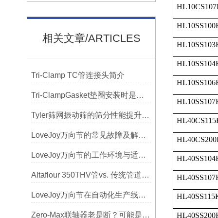
HL10CS107
HL10SS100
相关文章/ARTICLES
HL10SS103
HL10SS104
Tri-Clamp TC管连接头简介
HL10SS106
Tri-ClampGasket垫圈安装时是否需要涂抹润滑剂或密封脂？
HL10SS107
Tyler筛网振动筛的筛分性能提升技巧
HL40CS115
LoveJoy万向节的常见故障及解决方案
HL40CS200
LoveJoy万向节的工作环境与适用范围
HL40SS104
Altaflour 350THV管vs. 传统管道：谁更耐用？
HL40SS107
LoveJoy万向节在自动化生产线中的核心作用
HL40SS115
Zero-Max联轴器老是断？可能是选型没考虑径向偏差
HL40SS200