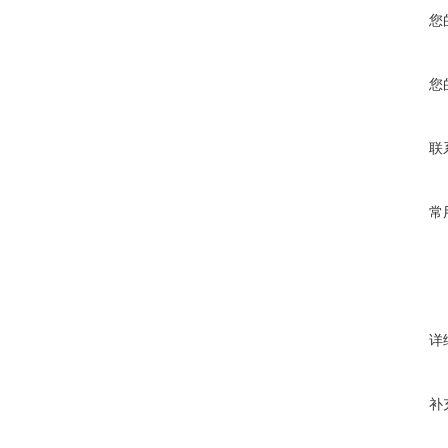
您
您
联
常
详
补