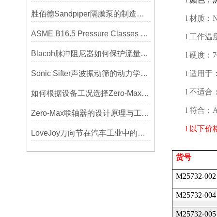
胜佰德Sandpiper隔膜泵的制造工艺和技术难点
l
材质：
N
ASME B16.5 Pressure Classes of Flanges压力等级
l
工作温
Blacoh脉冲阻尼器如何保护流量计、压力开关和管路附件？
l
硬度：
Sonic Sifter声波振动筛的动力学模拟与性能分析
l
适用于
l
不适合
如何根据设备工况选择Zero-Max联轴器？
l
符合：
A
Zero-Max联轴器的设计原理与工艺流程解析
l
以下价
LoveJoy万向节在汽车工业中的重要性
货号
M25732-002
M25732-004
M25732-005