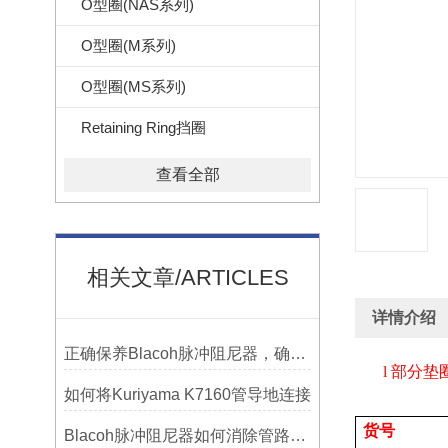
O型圈(NAS系列)
O型圈(M系列)
O型圈(MS系列)
Retaining Ring挡圈
查看全部
相关文章/ARTICLES
详情介绍
正确保养Blacoh脉冲阻尼器，确保长期稳定运行
l
部分垫
如何将Kuriyama K7160管导地连接
货号
Blacoh脉冲阻尼器如何消除管路振动与噪音？