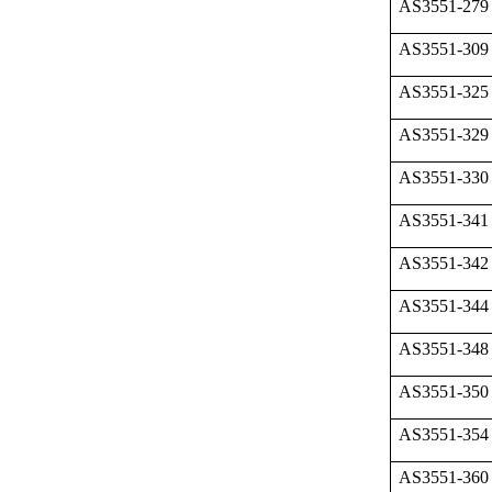
AS3551-279
AS3551-309
AS3551-325
AS3551-329
AS3551-330
AS3551-341
AS3551-342
AS3551-344
AS3551-348
AS3551-350
AS3551-354
AS3551-360