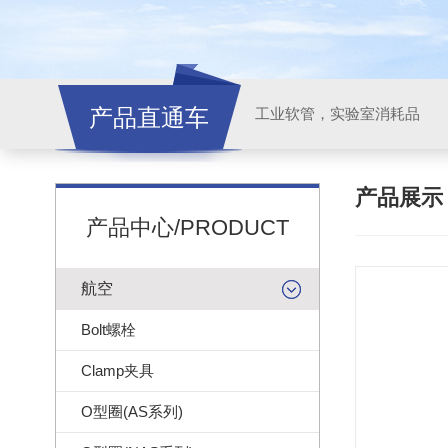
产品直通车
工业软管，实验室消耗品
产品展
产品中心/PRODUCT
航空
Bolt螺栓
Clamp夹具
O型圈(AS系列)