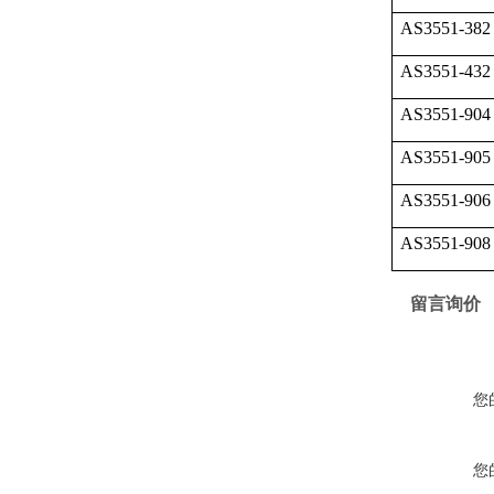
AS3551-382
AS3551-432
AS3551-904
AS3551-905
AS3551-906
AS3551-908
留言询价
您
您