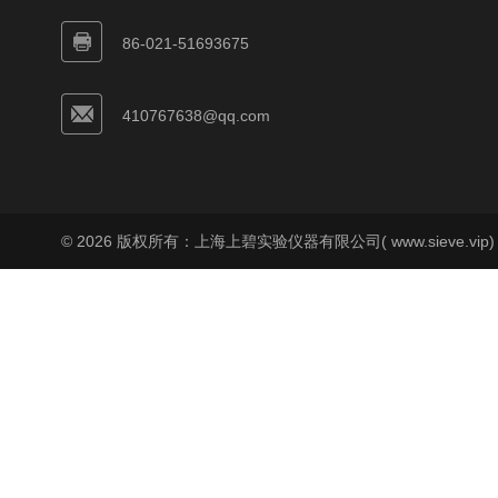
86-021-51693675
410767638@qq.com
© 2026 版权所有：上海上碧实验仪器有限公司( www.sieve.vip