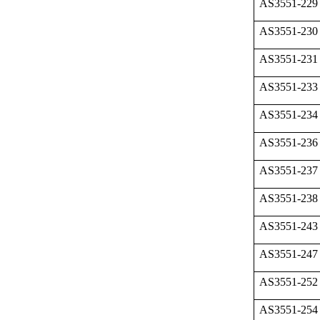
AS3551-229
AS3551-230
AS3551-231
AS3551-233
AS3551-234
AS3551-236
AS3551-237
AS3551-238
AS3551-243
AS3551-247
AS3551-252
AS3551-254