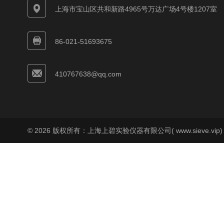
上海市宝山区共和新路4965号万达广场4号楼1207室
86-021-51693675
410767638@qq.com
© 2026 版权所有：上海上碧实验仪器有限公司( www.sieve.vip