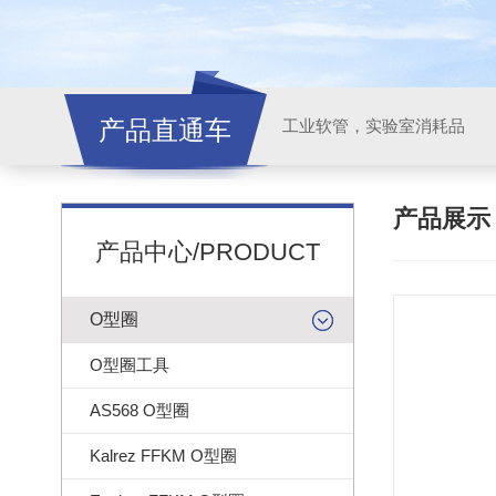
产品直通车
工业软管，实验室消耗品
产品展
产品中心/PRODUCT
O型圈
O型圈工具
AS568 O型圈
Kalrez FFKM O型圈