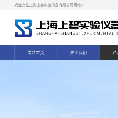
欢迎光临上海上碧实验仪器有限公司网站！
网站首页
关于我们
产