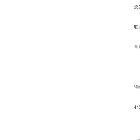
您
联
常
详
补