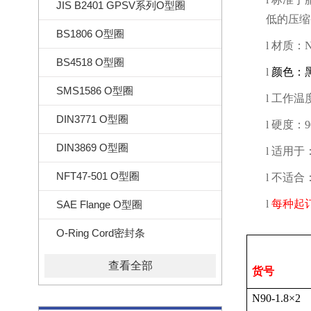
JIS B2401 GPSV系列O型圈
低的压缩
BS1806 O型圈
l
材质：
N
BS4518 O型圈
l
颜色：
SMS1586 O型圈
l
工作温
DIN3771 O型圈
l
硬度：
DIN3869 O型圈
l
适用于
NFT47-501 O型圈
l
不适合
l
每种起
SAE Flange O型圈
O-Ring Cord密封条
查看全部
货号
N90-1.8
×
2