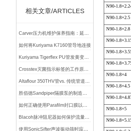
N90-1.8
×
2.2
相关文章/ARTICLES
N90-1.8
×
2.5
N90-1.8
×
2.8
Carver压力机维护保养指南：延长设备寿命的关键
N90-1.8
×
3.1
如何将Kuriyama K7160管导地连接
N90-1.8
×
3.5
Kuriyama Tigerflex PU管发黄变硬怎么办？
N90-1.8
×
3.7
Crosstex灭菌指示标签的工作原理：变色反应机制详解
N90-1.8
×
4
Altaflour 350THV管vs. 传统管道：谁更耐用？
N90-1.8
×
4.5
胜佰德Sandpiper隔膜泵的制造工艺和技术难点
N90-1.8
×
4.8
如何正确使用Parafilm封口膜以确保实验结果的准确性？
N90-1.8
×
5
Blacoh脉冲阻尼器如何保护流量计、压力开关和管路附件？
N90-1.8
×
5.1
使用SonicSifter声波振动筛时应注意的几个方面