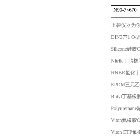
N90-7
×
670
上碧仪器为
DIN3771 O
型
Silicone
硅胶
Nitrile
丁腈橡
HNBR
氢化
EPDM
三元乙
Butyl
丁基橡
Polyurethane
Viton
氟橡胶
Viton ETP
氟