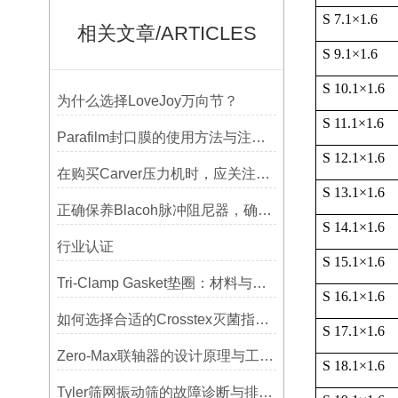
S 7.1
×
1.6
相关文章/ARTICLES
S 9.1
×
1.6
S 10.1
×
1.6
为什么选择LoveJoy万向节？
S 11.1
×
1.6
Parafilm封口膜的使用方法与注意事项
S 12.1
×
1.6
在购买Carver压力机时，应关注哪些性能指标？
S 13.1
×
1.6
正确保养Blacoh脉冲阻尼器，确保长期稳定运行
S 14.1
×
1.6
行业认证
S 15.1
×
1.6
Tri-Clamp Gasket垫圈：材料与应用的全面指南
S 16.1
×
1.6
如何选择合适的Crosstex灭菌指示标签？
S 17.1
×
1.6
Zero-Max联轴器的设计原理与工艺流程解析
S 18.1
×
1.6
Tyler筛网振动筛的故障诊断与排除方法总结