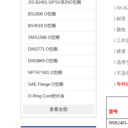
JIS B2401 GPSV系列O型圈
l
JIS B
BS1806 O型圈
l
材质
BS4518 O型圈
l
颜色
SMS1586 O型圈
l
工作
DIN3771 O型圈
l
硬度
DIN3869 O型圈
l
适用
NFT47-501 O型圈
l
不适
l
每种
SAE Flange O型圈
O-Ring Cord密封条
查看全部
货号
JISB2401