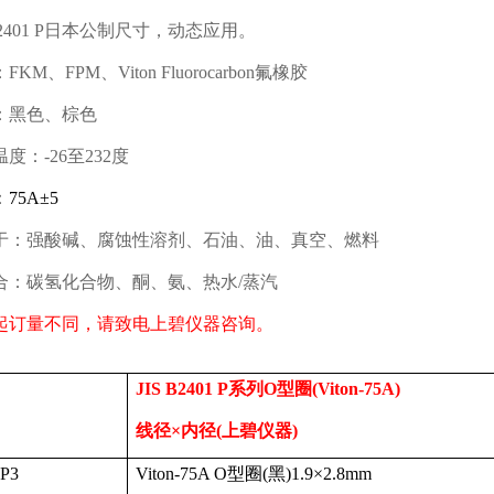
2401 P
日本公制尺寸，动态应用。
：
FKM
、
FPM
、
Viton Fluorocarbon
氟橡胶
：黑色、棕色
温度：
-26
至
232
度
：
75A
±
5
于：强酸碱、腐蚀性溶剂、石油、油、真空、燃料
合：碳氢化合物、酮、氨、热水
/
蒸汽
起订量不同，请致电上碧仪器咨询。
JIS B2401 P
系列
O
型圈
(Viton-75A)
线径
×内径
(
上碧仪器
)
-P3
Viton-75A O
型圈
(
黑
)1.9
×
2.8mm