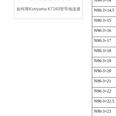
N90-3
×
14
如何将Kuriyama K7160管导地连接
N90-3
×
14.5
N90-3
×
15
N90-3
×
16
N90-3
×
17
N90-3
×
18
N90-3
×
19
N90-3
×
20
N90-3
×
21
N90-3
×
22
N90-3
×
22.5
N90-3
×
23