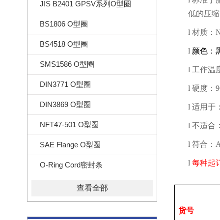
JIS B2401 GPSV系列O型圈
低的压缩
BS1806 O型圈
l
材质：
N
BS4518 O型圈
l
颜色：
SMS1586 O型圈
l
工作温
DIN3771 O型圈
l
硬度：
DIN3869 O型圈
l
适用于
NFT47-501 O型圈
l
不适合
l
符合：
SAE Flange O型圈
l
每种起
O-Ring Cord密封条
查看全部
货号