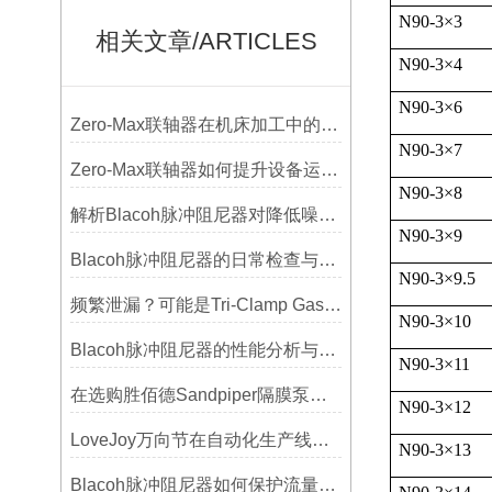
N90-3
×
3
相关文章/ARTICLES
N90-3
×
4
N90-3
×
6
Zero-Max联轴器在机床加工中的应用及精度保证方法
N90-3
×
7
Zero-Max联轴器如何提升设备运行精度？
N90-3
×
8
解析Blacoh脉冲阻尼器对降低噪音的显著作用
N90-3
×
9
Blacoh脉冲阻尼器的日常检查与预防性维护清单
N90-3
×
9.5
频繁泄漏？可能是Tri-Clamp Gasket垫圈安装的这5个误区导致的
N90-3
×
10
Blacoh脉冲阻尼器的性能分析与测试方法
N90-3
×
11
在选购胜佰德Sandpiper隔膜泵时应该注意哪些关键参数？
N90-3
×
12
LoveJoy万向节在自动化生产线中的核心作用
N90-3
×
13
Blacoh脉冲阻尼器如何保护流量计、压力开关和管路附件？