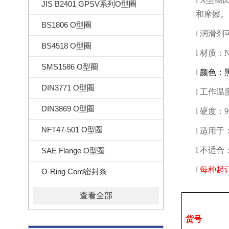
JIS B2401 GPSV系列O型圈
和摩擦。
BS1806 O型圈
l
润滑剂
BS4518 O型圈
l
材质：
N
SMS1586 O型圈
l
颜色：
DIN3771 O型圈
l
工作温
DIN3869 O型圈
l
硬度：
NFT47-501 O型圈
l
适用于
l
不适合
SAE Flange O型圈
l
每种起
O-Ring Cord密封条
查看全部
货号