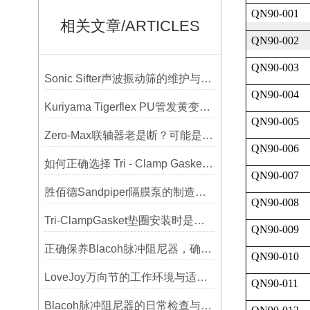
QN90-001
相关文章/ARTICLES
QN90-002
QN90-003
Sonic Sifter声波振动筛的维护与保养指南
QN90-004
Kuriyama Tigerflex PU管发黄变硬怎么办？
QN90-005
Zero-Max联轴器老是断？可能是选型没考虑径向偏差
QN90-006
如何正确选择 Tri - Clamp Gasket 垫圈的材质与尺寸？
QN90-007
胜佰德Sandpiper隔膜泵的制造工艺和技术难点
QN90-008
Tri-ClampGasket垫圈安装时是否需要涂抹润滑剂或密封脂？
QN90-009
正确保养Blacoh脉冲阻尼器，确保长期稳定运行
QN90-010
LoveJoy万向节的工作环境与适用范围
QN90-011
Blacoh脉冲阻尼器的日常检查与预防性维护清单