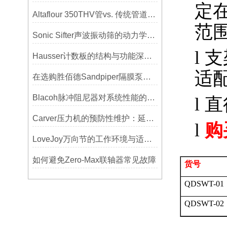
定
Altaflour 350THV管vs. 传统管道：谁更耐用？
范
Sonic Sifter声波振动筛的动力学模拟与性能分析
l
支
Hausser计数板的结构与功能深度解析
适
在选购胜佰德Sandpiper隔膜泵时应该注意哪些关键参数？
Blacoh脉冲阻尼器对系统性能的影响分析
l
直
Carver压力机的预防性维护：延长使用寿命的技巧
l
购
LoveJoy万向节的工作环境与适用范围
如何避免Zero-Max联轴器常见故障
货号
QDSWT-01
QDSWT-02