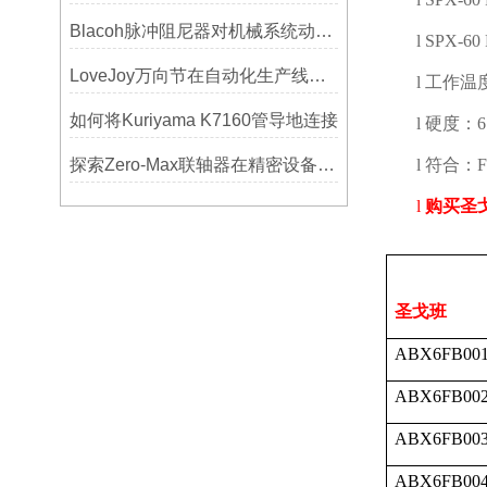
Blacoh脉冲阻尼器对机械系统动态特性的影响分析
l
SPX-60
LoveJoy万向节在自动化生产线中的核心作用
l
工作温
如何将Kuriyama K7160管导地连接
l
硬度：
探索Zero-Max联轴器在精密设备中的优势
l
符合：
l
购买圣
圣戈班
ABX6FB00
ABX6FB00
ABX6FB00
ABX6FB00