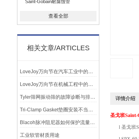
Saint-Gobain耐腐蚀管
查看全部
相关文章/ARTICLES
LoveJoy万向节在汽车工业中的重要性
LoveJoy万向节在机械工程中的重要性
Tyler筛网振动筛的故障诊断与排除方法总结
详情介绍
Tri-Clamp Gasket垫圈安装不当导致的泄漏问题及预防
圣戈班
Saint
Blacoh脉冲阻尼器如何保护流量计、压力开关和管路附件？
l
圣戈班
S
工业软管材质用途
l
SPX-60