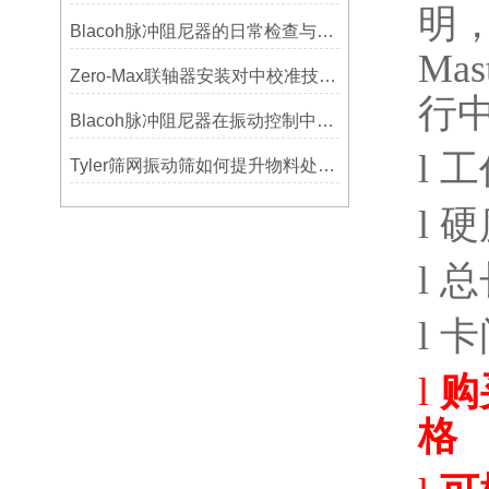
明
Blacoh脉冲阻尼器的日常检查与预防性维护清单
Mast
Zero-Max联轴器安装对中校准技巧与常见误差分析
行
Blacoh脉冲阻尼器在振动控制中的作用分析
l
工
Tyler筛网振动筛如何提升物料处理能力
l
硬
l
总
l
卡
l
购
格