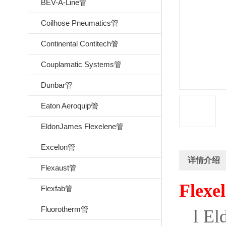
BEV-A-Line管
Coilhose Pneumatics管
Continental Contitech管
Couplamatic Systems管
Dunbar管
Eaton Aeroquip管
EldonJames Flexelene管
Excelon管
详情介绍
Flexaust管
Flexe
Flexfab管
Fluorotherm管
l
El