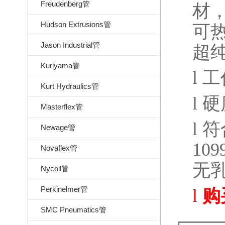
Freudenberg管
材
Hudson Extrusions管
可
Jason Industrial管
超
Kuriyama管
l
工
Kurt Hydraulics管
l
硬
Masterflex管
l
符
Newage管
109
Novaflex管
无
Nycoil管
Perkinelmer管
l
购
SMC Pneumatics管