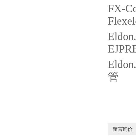
FX-Co
Flexe
Eldon
EJPR
Eldon
管
留言询价