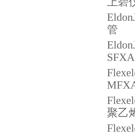
上碧
Eldon
管
Eldon
SFX
Flexe
MFX
Flexe
聚乙
Flexel