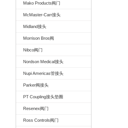
Mako Products阀门
McMaster-Carr接头
Midland接头
Morrison Bros阀
Nibco阀门
Nordson Medical接头
Nupi Americas管接头
Parker阀接头
PT Coupling接头垫圈
Resenex阀门
Ross Controls阀门