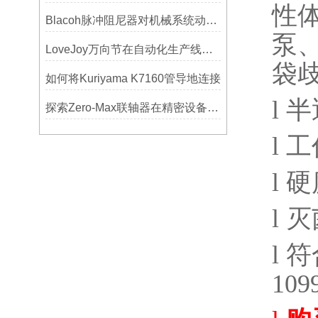
性
Blacoh脉冲阻尼器对机械系统动态特性的影响分析
泵
LoveJoy万向节在自动化生产线中的核心作用
袋
如何将Kuriyama K7160管导地连接
l
半
探索Zero-Max联轴器在精密设备中的优势
l
工
l
硬
l
灭
l
符
109