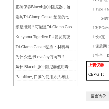
正确保养Blacoh脉冲阻尼器，确保长期稳定运行
l
Type 4 Mu
选购Tri-Clamp Gasket垫圈的七大要点
54
度
频繁泄漏？可能是Tri-Clamp Gasket垫圈安装的这5个误区导致的
l
对
EO
环
Kuriyama Tigerflex PU管发黄变硬怎么办？
l
长×宽：
l
保质期
Tri-Clamp Gasket垫圈：材料与应用的全面指南
l
符合：
I
为什么选择LoveJoy万向节？
上碧仪器
延长 Blacoh 脉冲阻尼器使用寿命的维护技巧大公开
CEVG-15
Parafilm封口膜的使用方法与注意事项
留言询价