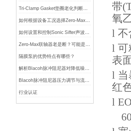
带
(
Tri-Clamp Gasket垫圈老化判断，定期更换维护要点
氧
如何根据设备工况选择Zero-Max联轴器？
l
不
如何设置和控制Sonic Sifter声波振动筛的振动频率和振幅？
Zero-Max联轴器老是断？可能是选型没考虑径向偏差
l
可
隔膜泵的优势特点有哪些？
表
解析Blacoh脉冲阻尼器对降低噪音的显著作用
l
当
Blacoh脉冲阻尼器压力调节与流量匹配技巧
红
行业认证
l
E
6