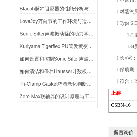
Blacoh脉冲阻尼器的性能分析与测试方法
l
对蒸汽
LoveJoy万向节的工作环境与适用范围
l
Type 6 E
Sonic Sifter声波振动筛的动力学模拟与性能分析
121
Kuriyama Tigerflex PU管发黄变硬怎么办？
134
l
长×宽：
如何设置和控制Sonic Sifter声波振动筛的振动频率和振幅？
l
保质期
如何清洁和保养Hausser计数板，避免划伤网格线？
l
符合：
I
Tri-Clamp Gasket垫圈老化判断，定期更换维护要点
上碧
Zero-Max联轴器的设计原理与工艺流程解析
CSBN-16
留言询价