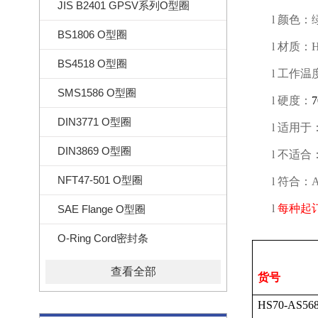
JIS B2401 GPSV系列O型圈
l
颜色：
BS1806 O型圈
l
材质：
BS4518 O型圈
l
工作温
SMS1586 O型圈
l
硬度：
DIN3771 O型圈
l
适用于
DIN3869 O型圈
l
不适合
NFT47-501 O型圈
l
符合：
l
每种起
SAE Flange O型圈
O-Ring Cord密封条
查看全部
货号
HS70-AS568