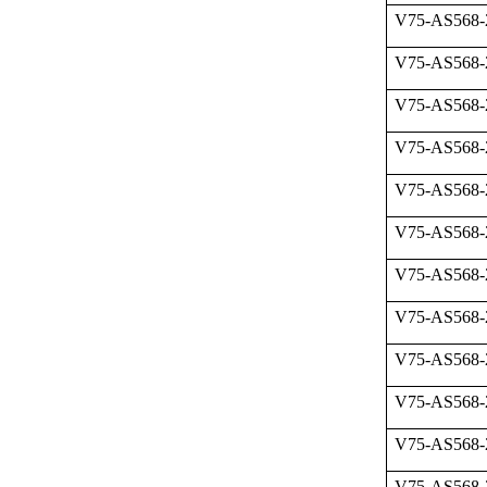
V75-AS568-
V75-AS568-
V75-AS568-
V75-AS568-
V75-AS568-
V75-AS568-
V75-AS568-
V75-AS568-
V75-AS568-
V75-AS568-
V75-AS568-
V75-AS568-