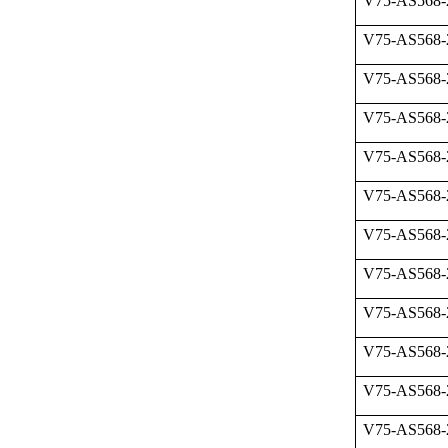
V75-AS568-
V75-AS568-
V75-AS568-
V75-AS568-
V75-AS568-
V75-AS568-
V75-AS568-
V75-AS568-
V75-AS568-
V75-AS568-
V75-AS568-
V75-AS568-