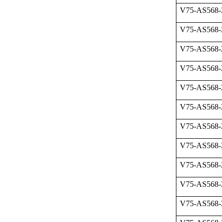
V75-AS568-
V75-AS568-
V75-AS568-
V75-AS568-
V75-AS568-
V75-AS568-
V75-AS568-
V75-AS568-
V75-AS568-
V75-AS568-
V75-AS568-