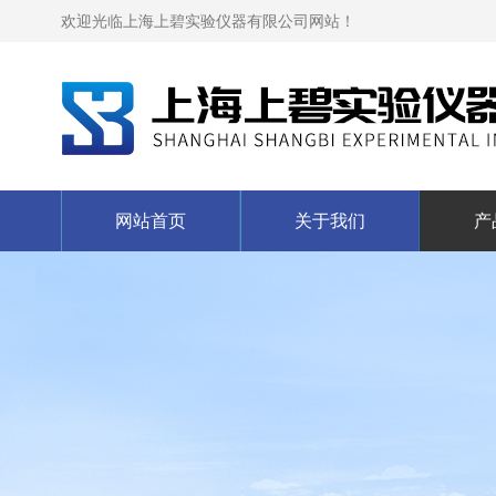
欢迎光临上海上碧实验仪器有限公司网站！
网站首页
关于我们
产