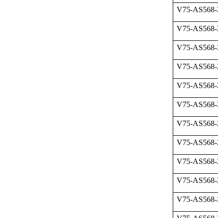
V75-AS568-
V75-AS568-
V75-AS568-
V75-AS568-
V75-AS568-
V75-AS568-
V75-AS568-
V75-AS568-
V75-AS568-
V75-AS568-
V75-AS568-