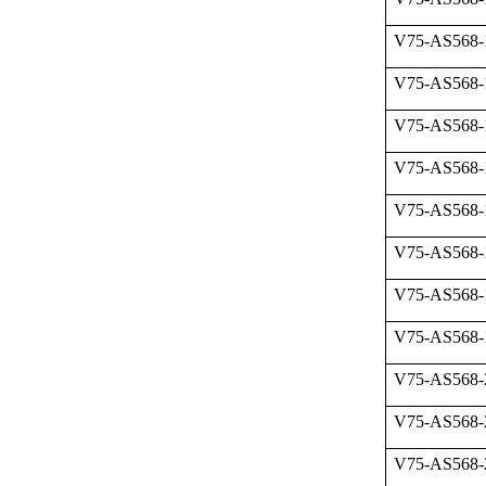
V75-AS568-
V75-AS568-
V75-AS568-
V75-AS568-
V75-AS568-
V75-AS568-
V75-AS568-
V75-AS568-
V75-AS568-
V75-AS568-
V75-AS568-