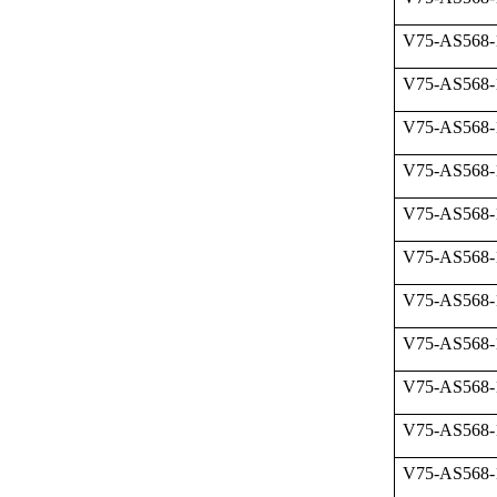
V75-AS568-
V75-AS568-
V75-AS568-
V75-AS568-
V75-AS568-
V75-AS568-
V75-AS568-
V75-AS568-
V75-AS568-
V75-AS568-
V75-AS568-