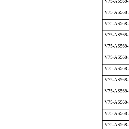
V75-AS568-
V75-AS568-
V75-AS568-
V75-AS568-
V75-AS568-
V75-AS568-
V75-AS568-
V75-AS568-
V75-AS568-
V75-AS568-
V75-AS568-
V75-AS568-