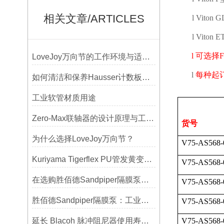
相关文章/ARTICLES
l
Viton G
l
Viton E
l
可选择
LoveJoy万向节的工作环境与适用范围
l
每种起
如何清洁和保养Hausser计数板，避免划伤网格线？
工业软管材质用途
Zero-Max联轴器的设计原理与工艺流程解析
货号
为什么选择LoveJoy万向节？
V75-AS568-
Kuriyama Tigerflex PU管发黄变硬怎么办？
V75-AS568-
在选购胜佰德Sandpiper隔膜泵时应该注意哪些关键参数？
V75-AS568-
胜佰德Sandpiper隔膜泵：工业流体输送的可靠动力解决方案
V75-AS568-
延长 Blacoh 脉冲阻尼器使用寿命的维护技巧大公开
V75-AS568-