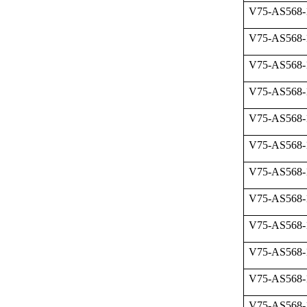
V75-AS568-
V75-AS568-
V75-AS568-
V75-AS568-
V75-AS568-
V75-AS568-
V75-AS568-
V75-AS568-
V75-AS568-
V75-AS568-
V75-AS568-
V75-AS568-