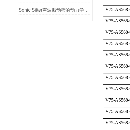
V75-AS568-
Sonic Sifter声波振动筛的动力学模拟与性能分析
V75-AS568-
V75-AS568-
V75-AS568-
V75-AS568-
V75-AS568-
V75-AS568-
V75-AS568-
V75-AS568-
V75-AS568-
V75-AS568-