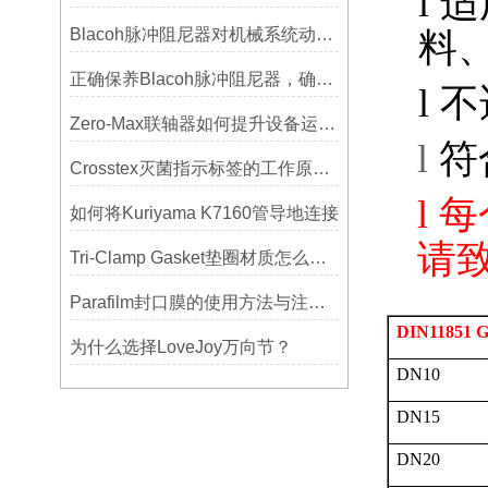
l
适
Blacoh脉冲阻尼器对机械系统动态特性的影响分析
料
正确保养Blacoh脉冲阻尼器，确保长期稳定运行
l
不
Zero-Max联轴器如何提升设备运行精度？
l
符
Crosstex灭菌指示标签的工作原理：变色反应机制详解
l
每
如何将Kuriyama K7160管导地连接
请
Tri-Clamp Gasket垫圈材质怎么选？EPDM、硅胶还是PTFE？
Parafilm封口膜的使用方法与注意事项
DIN11851 G
为什么选择LoveJoy万向节？
DN10
DN15
DN20