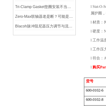
l
Stat-O-S
Tri-Clamp Gasket垫圈安装不当导致的泄漏问题及预防
属护圈，
Zero-Max联轴器老是断？可能是选型没考虑径向偏差
l
材质：
Blacoh脉冲阻尼器压力调节与流量匹配技巧
l
硬度：
l
工作温
l
工作压
l
符合：
A
l
购买
Par
货号
600-0102-6
600-0102-8