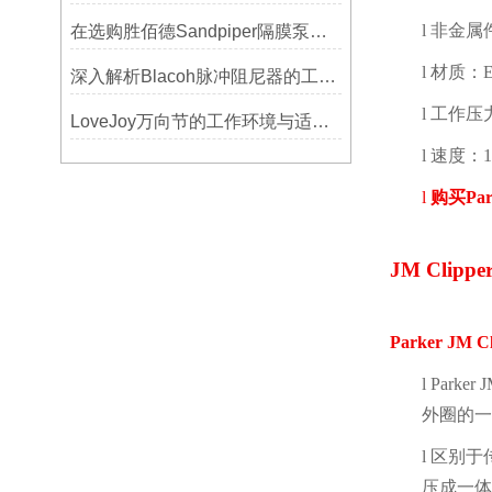
l
非金属
在选购胜佰德Sandpiper隔膜泵时应该注意哪些关键参数？
l
材质：
深入解析Blacoh脉冲阻尼器的工作原理与应用
l
工作压
LoveJoy万向节的工作环境与适用范围
l
速度：
1
l
购买
Par
JM Clippe
Parker JM Cl
l
Parker J
外圈的一
l
区别于
压成一体