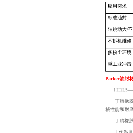
应用需求
标准油封
轴跳动大
/
不
不拆机维修
多粉尘环境
重工业冲击
Parker
油封
l
H1L5
—
丁腈橡
械性能和耐
丁腈橡
工作温度