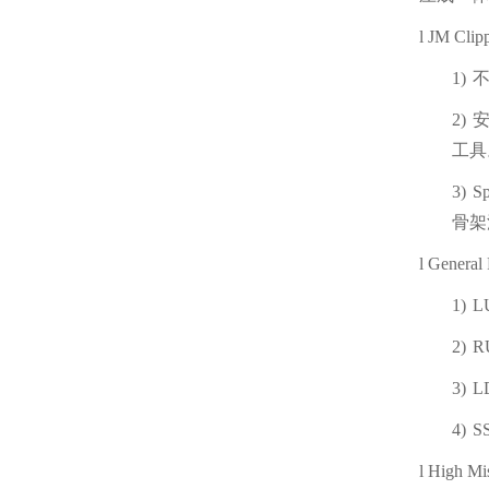
l
JM Clip
1)
2)
工具
3)
Sp
骨架
l
General 
1)
L
2)
R
3)
L
4)
S
l
High Mi