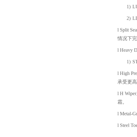
1)
L
2)
L
l
Split Sea
情况下完
l
Heavy D
1)
S
l
High Pr
承受更高
l
H Wiper
霜。
l
Metal-Gr
l
Steel To