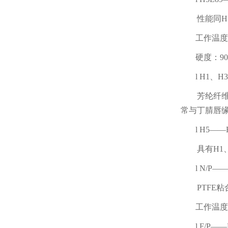
性能同
H
工作温度
硬度：
9
l
H1
、
H3
芳纶纤
常与丁腈唇
l
H5
——
具有
H1
l
N/P
—
PTFE
粘
工作温度
l
F/P
——