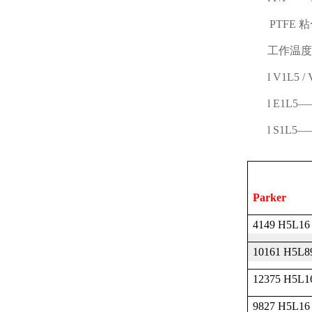
PTFE
粘
工作温度
l
V1L5 / 
l
E1L5
—
l
S1L5
—
Parker
4149 H5L16
10161 H5L8
12375 H5L1
9827 H5L16