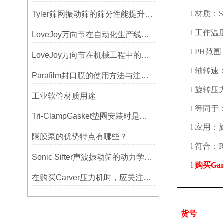
l
材质：
Tyler筛网振动筛的筛分性能提升技巧
l
工作温
LoveJoy万向节在自动化生产线中的核心作用
l
PH
范围
LoveJoy万向节在机械工程中的重要性
l
轴转速
Parafilm封口膜的使用方法与注意事项
l
旋转压
工业软管材质用途
l
等同于
Tri-ClampGasket垫圈安装时是否需要涂抹润滑剂或密封脂？
l
应用：
隔膜泵的优势特点有哪些？
l
符合：
Sonic Sifter声波振动筛的动力学模拟与性能分析
l
购买
Gar
在购买Carver压力机时，应关注哪些性能指标？
货号